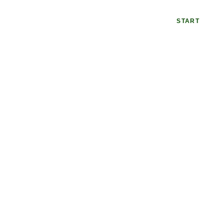
START
Ü