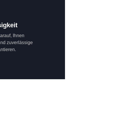
igkeit
darauf, Ihnen
und zuverlässige
ntieren.