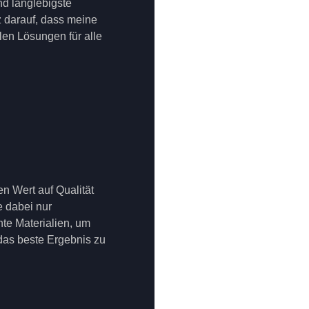
nd langlebigste
lz darauf, dass meine
en Lösungen für alle
en Wert auf Qualität
 dabei nur
te Materialien, um
 das beste Ergebnis zu