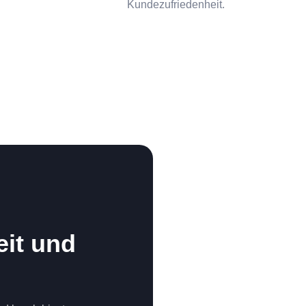
Kundezufriedenheit.
eit und