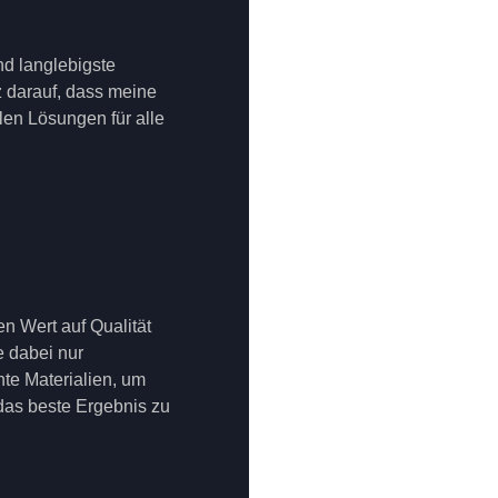
nd langlebigste
lz darauf, dass meine
en Lösungen für alle
en Wert auf Qualität
 dabei nur
te Materialien, um
 das beste Ergebnis zu