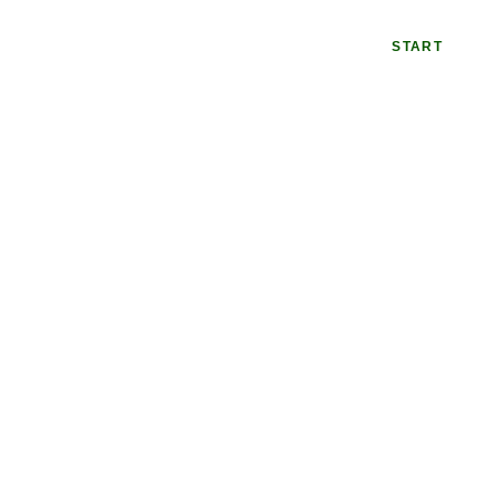
START
Ü