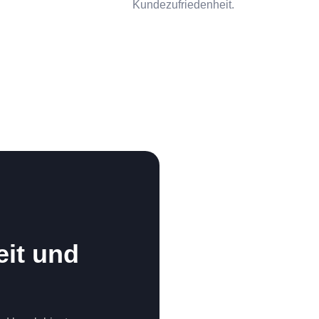
Kundezufriedenheit.
eit und