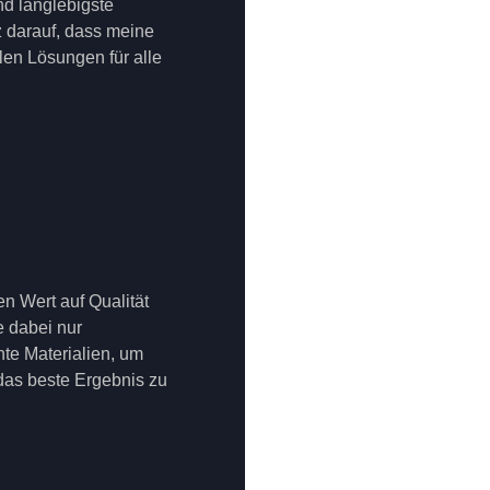
nd langlebigste
lz darauf, dass meine
en Lösungen für alle
en Wert auf Qualität
 dabei nur
te Materialien, um
 das beste Ergebnis zu