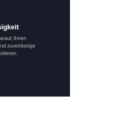
igkeit
darauf, Ihnen
und zuverlässige
ntieren.