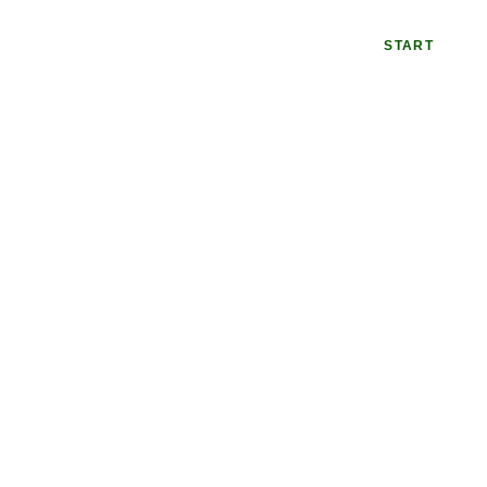
START
Ü