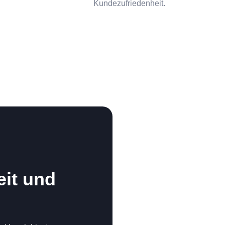
Kundezufriedenheit.
eit und