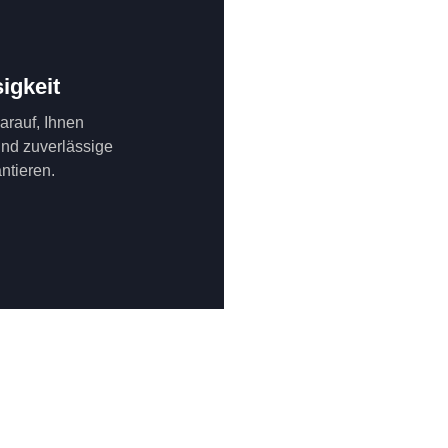
igkeit
darauf, Ihnen
und zuverlässige
ntieren.