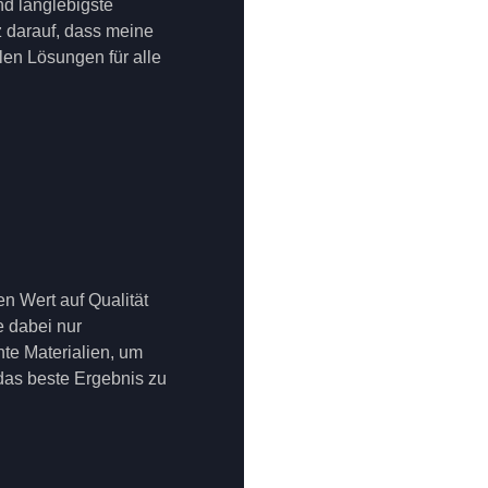
nd langlebigste
lz darauf, dass meine
en Lösungen für alle
en Wert auf Qualität
 dabei nur
te Materialien, um
 das beste Ergebnis zu