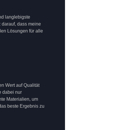
nd langlebigste
lz darauf, dass meine
en Lösungen für alle
en Wert auf Qualität
 dabei nur
te Materialien, um
 das beste Ergebnis zu