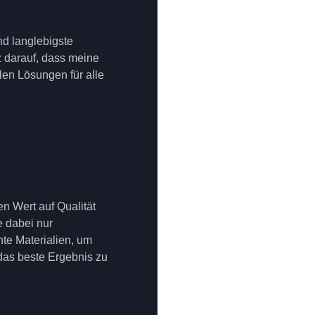
nd langlebigste
lz darauf, dass meine
en Lösungen für alle
en Wert auf Qualität
 dabei nur
te Materialien, um
 das beste Ergebnis zu