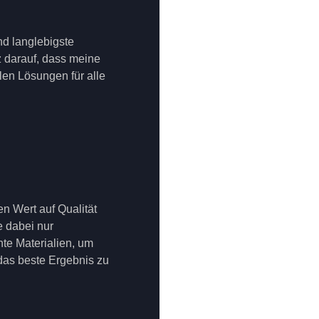
nd langlebigste
lz darauf, dass meine
en Lösungen für alle
en Wert auf Qualität
 dabei nur
te Materialien, um
 das beste Ergebnis zu