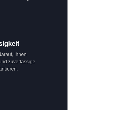
sigkeit
 darauf, Ihnen
 und zuverlässige
antieren.