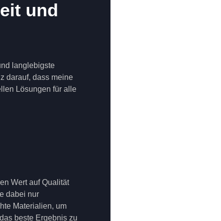
eit und
und langlebigste
olz darauf, dass meine
len Lösungen für alle
en Wert auf Qualität
e dabei nur
te Materialien, um
 das beste Ergebnis zu