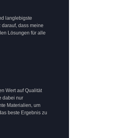
nd langlebigste
lz darauf, dass meine
en Lösungen für alle
en Wert auf Qualität
 dabei nur
te Materialien, um
 das beste Ergebnis zu