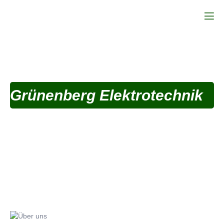
STROM
IST...
Grünenberg Elektrotechnik
Ihr zuverlässiger Partner für
Elektroinstallationen in Berlin und
Potsdam
Ich bin Ihr Experte für alle elektrischen Arbeiten. Ob Sie eine
Reparatur, eine Installation oder eine Wartung benötigen, ich
stehe Ihnen jederzeit zur Verfügung. Kontaktieren Sie mich noch
heute, um mehr zu erfahren!